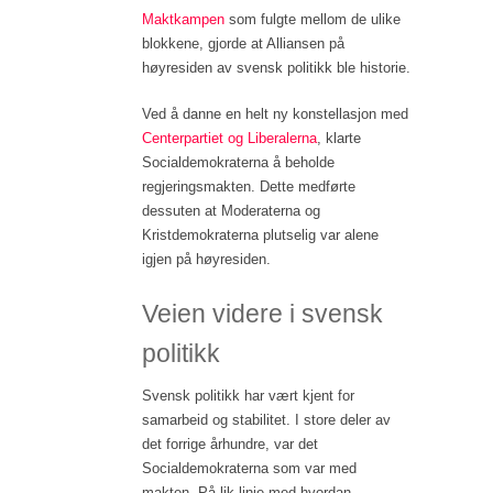
Maktkampen
som fulgte mellom de ulike
blokkene, gjorde at Alliansen på
høyresiden av svensk politikk ble historie.
Ved å danne en helt ny konstellasjon med
Centerpartiet og Liberalerna
, klarte
Socialdemokraterna å beholde
regjeringsmakten. Dette medførte
dessuten at Moderaterna og
Kristdemokraterna plutselig var alene
igjen på høyresiden.
Veien videre i svensk
politikk
Svensk politikk har vært kjent for
samarbeid og stabilitet. I store deler av
det forrige århundre, var det
Socialdemokraterna som var med
makten. På lik linje med hvordan