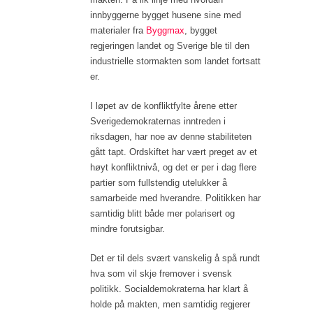
innbyggerne bygget husene sine med
materialer fra
Byggmax
, bygget
regjeringen landet og Sverige ble til den
industrielle stormakten som landet fortsatt
er.
I løpet av de konfliktfylte årene etter
Sverigedemokraternas inntreden i
riksdagen, har noe av denne stabiliteten
gått tapt. Ordskiftet har vært preget av et
høyt konfliktnivå, og det er per i dag flere
partier som fullstendig utelukker å
samarbeide med hverandre. Politikken har
samtidig blitt både mer polarisert og
mindre forutsigbar.
Det er til dels svært vanskelig å spå rundt
hva som vil skje fremover i svensk
politikk. Socialdemokraterna har klart å
holde på makten, men samtidig regjerer