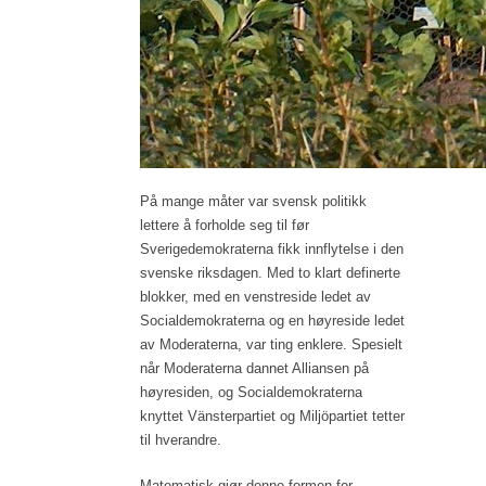
På mange måter var svensk politikk
lettere å forholde seg til før
Sverigedemokraterna fikk innflytelse i den
svenske riksdagen. Med to klart definerte
blokker, med en venstreside ledet av
Socialdemokraterna og en høyreside ledet
av Moderaterna, var ting enklere. Spesielt
når Moderaterna dannet Alliansen på
høyresiden, og Socialdemokraterna
knyttet Vänsterpartiet og Miljöpartiet tetter
til hverandre.
Matematisk gjør denne formen for